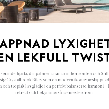
APPNAD LYXIGHE
EN LEKFULL TWIS
lserande hjärta, där palmerna ramar in horisonten och Still
 sig Crystalbrook Riley som en modern ikon av avslappnad
n och tropisk livsglädje i en perfekt balanserad harmoni – l
retreat och bekymmersfri semesterdröm.