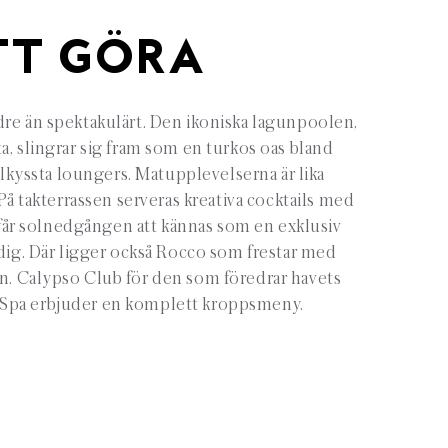
TT GÖRA
re än spektakulärt. Den ikoniska lagunpoolen,
ta, slingrar sig fram som en turkos oas bland
lkyssta loungers. Matupplevelserna är lika
å takterrassen serveras kreativa cocktails med
år solnedgången att kännas som en exklusiv
 dig. Där ligger också Rocco som frestar med
n. Calypso Club för den som föredrar havets
 Spa erbjuder en komplett kroppsmeny.