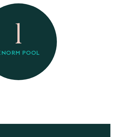
1
ENORM POOL