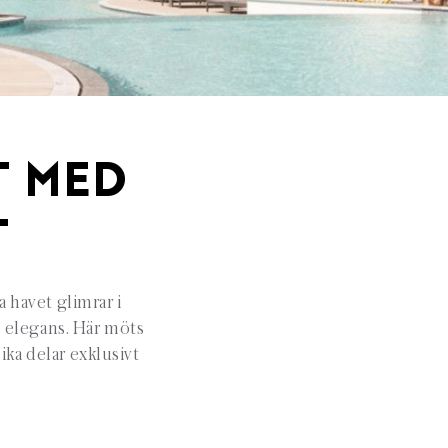
T MED
T
a havet glimrar i
 elegans. Här möts
ika delar exklusivt