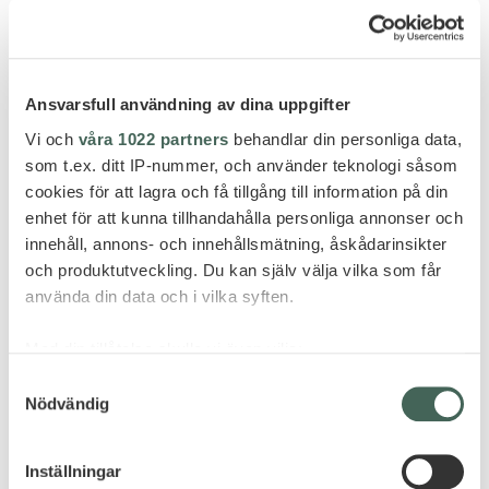
GÖR FÖRFRÅGAN
Ansvarsfull användning av dina uppgifter
Vi och
våra 1022 partners
behandlar din personliga data,
FLER HOTELL - PERU
som t.ex. ditt IP-nummer, och använder teknologi såsom
cookies för att lagra och få tillgång till information på din
enhet för att kunna tillhandahålla personliga annonser och
innehåll, annons- och innehållsmätning, åskådarinsikter
och produktutveckling. Du kan själv välja vilka som får
använda din data och i vilka syften.
Med din tillåtelse skulle vi även vilja:
Samla in information om din geografiska plats
Samtyckesval
Nödvändig
som kan ha en noggrannhet på upp till flera meter
Identifiera din enhet genom att aktivt skanna den
för specifika kännetecken (fingeravtryck)
Inställningar
Ta reda på mer om hur dina personliga uppgifter