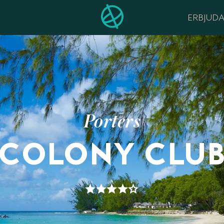
ERBJUD
Porters
COLONY CLU