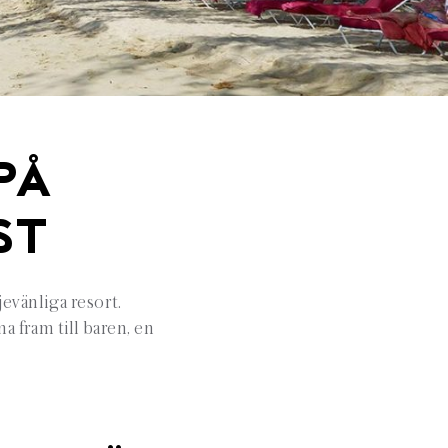
PÅ
ST
evänliga resort.
 fram till baren, en