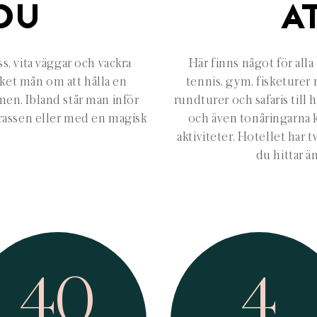
DU
A
s, vita väggar och vackra
Här finns något för alla
ket mån om att hålla en
tennis, gym, fisketurer 
men. Ibland står man inför
rundturer och safaris till
rrassen eller med en magisk
och även tonåringarna 
aktiviteter. Hotellet har
du hittar ä
40
4