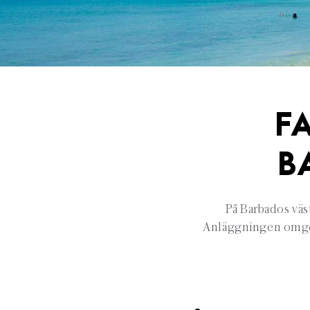
F
B
På Barbados väs
Anläggningen omges 