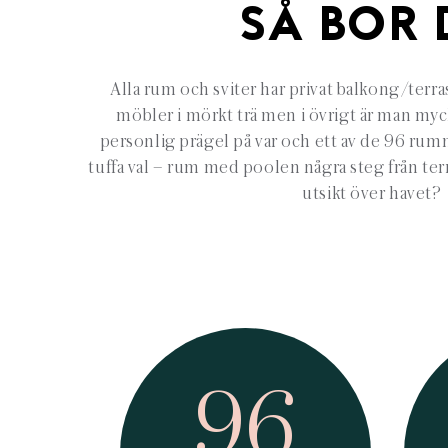
SÅ BOR 
Alla rum och sviter har privat balkong/terras
möbler i mörkt trä men i övrigt är man myc
personlig prägel på var och ett av de 96 rum
tuffa val – rum med poolen några steg från te
utsikt över havet?
96