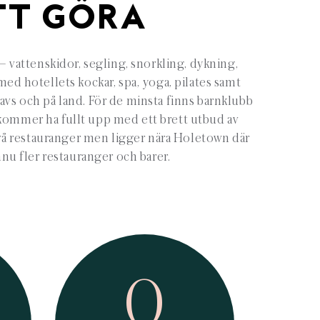
TT GÖRA
 – vattenskidor, segling, snorkling, dykning,
med hotellets kockar, spa, yoga, pilates samt
 havs och på land. För de minsta finns barnklubb
kommer ha fullt upp med ett brett utbud av
 två restauranger men ligger nära Holetown där
nnu fler restauranger och barer.
0