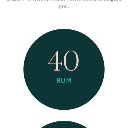
god.
40
RUM