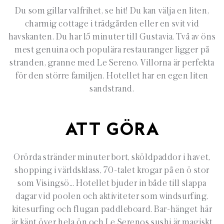
Du som gillar valfrihet, se hit! Du kan välja en liten,
charmig cottage i trädgården eller en svit vid
havskanten. Du har 15 minuter till Gustavia. Två av öns
mest genuina och populära restauranger ligger på
stranden, granne med Le Sereno. Villorna är perfekta
för den större familjen. Hotellet har en egen liten
sandstrand.
ATT GÖRA
Orörda stränder minuter bort, sköldpaddor i havet,
shopping i världsklass, 70-talet krogar på en ö stor
som Visingsö… Hotellet bjuder in både till slappa
dagar vid poolen och aktiviteter som windsurfing,
kitesurfing och flugan paddleboard. Bar-hänget här
är känt över hela ön och Le Serenos sushi är magiskt