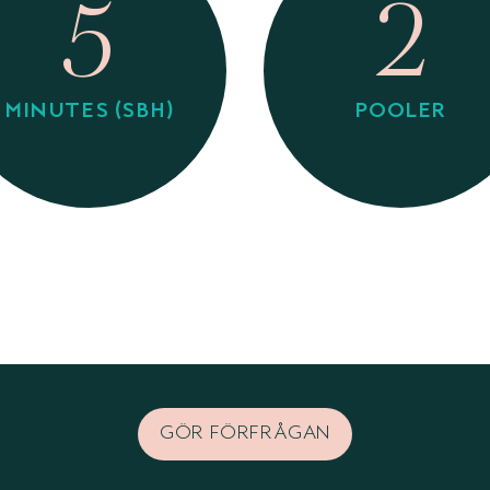
5
2
MINUTES (SBH)
POOLER
GÖR FÖRFRÅGAN