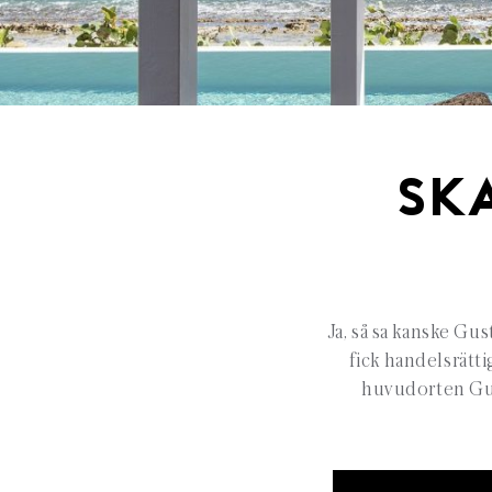
SKA
Ja, så sa kanske Gu
fick handelsrätti
huvudorten Gus