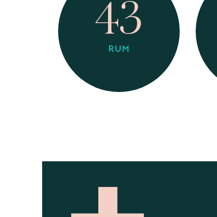
43
RUM