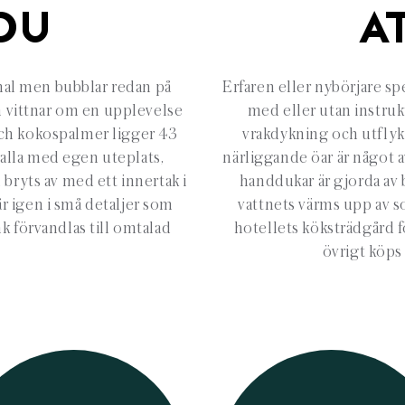
DU
A
mmal men bubblar redan på
Erfaren eller nybörjare spe
n vittnar om en upplevelse
med eller utan instruk
och kokospalmer ligger 43
vrakdykning och utflykt
 alla med egen uteplats,
närliggande öar är något a
 bryts av med ett innertak i
handdukar är gjorda av 
år igen i små detaljer som
vattnets värms upp av 
k förvandlas till omtalad
hotellets köksträdgård 
övrigt köps 