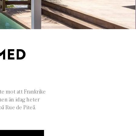
 MED
te mot att Frankrike
 men än idag heter
å Rue de Piteå.