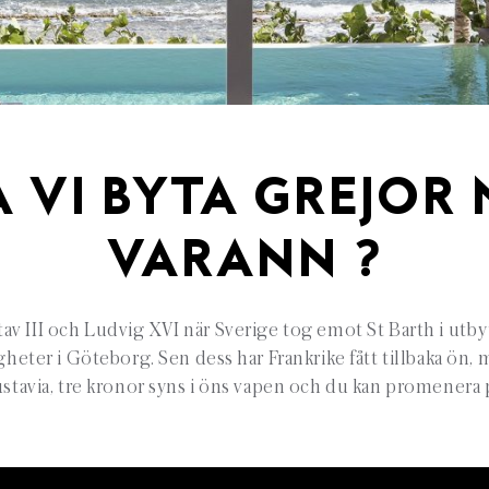
 VI BYTA GREJOR
VARANN ?
stav III och Ludvig XVI när Sverige tog emot St Barth i utby
gheter i Göteborg. Sen dess har Frankrike fått tillbaka ön,
tavia, tre kronor syns i öns vapen och du kan promenera p