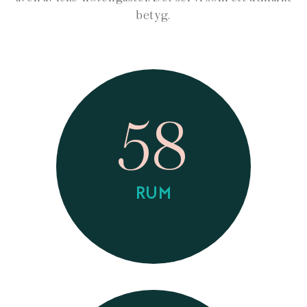
betyg.
58
RUM