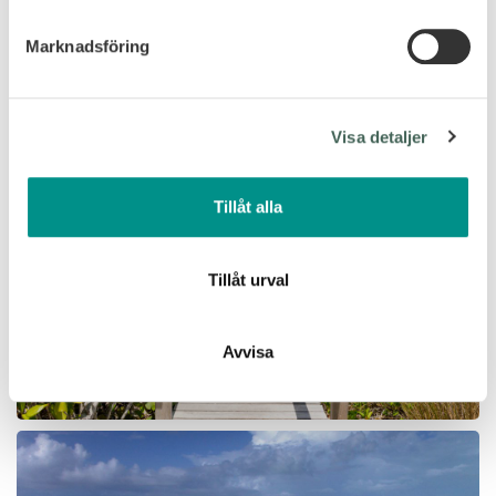
helst från cookie-förklaringen.
Marknadsföring
Vi använder enhetsidentifierare för att anpassa innehållet
och annonserna till användarna, tillhandahålla funktioner
för sociala medier och analysera vår trafik. Vi
Visa detaljer
vidarebefordrar även sådana identifierare och annan
information från din enhet till de sociala medier och
annons- och analysföretag som vi samarbetar med.
Tillåt alla
Dessa kan i sin tur kombinera informationen med annan
information som du har tillhandahållit eller som de har
samlat in när du har använt deras tjänster.
Tillåt urval
Avvisa