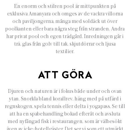
En enorm och stilren pool är mittpunkten på
exklusiva Amanyara och omges av de vackra villorna
och paviljongerna, många med soldäck ut över
poolkanten eller bara några steg från stranden. Andra
har privat pool och egen trädgård. Inredningen går i
trä, glas från golv till tak, skjutdörrar och ljusa
textilier.
ATT GÖRA
Djuren och naturen är i fokus både under och ovan
ytan. Snorkla bland korallrev, häng med på utfärd i
regnskogen, spela tennis eller delta i yogapass. Se till
att ha en spabehandling bokad efteråt och avsluta
med nyfångad fisk i restaurangen, som är välbesökt
även av icke-hotellgäster. Det ser vi som ett utmärkt