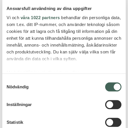
Ansvarsfull användning av dina uppgifter
Vi och
våra 1022 partners
behandlar din personliga data,
som t.ex. ditt IP-nummer, och använder teknologi såsom
cookies för att lagra och få tillgång till information på din
enhet för att kunna tillhandahålla personliga annonser och
innehåll, annons- och innehållsmätning, åskådarinsikter
och produktutveckling. Du kan själv välja vilka som får
använda din data och i vilka syften.
Med din tillåtelse skulle vi även vilja:
Samla in information om din geografiska plats
Samtyckesval
Nödvändig
som kan ha en noggrannhet på upp till flera meter
Identifiera din enhet genom att aktivt skanna den
för specifika kännetecken (fingeravtryck)
Inställningar
Ta reda på mer om hur dina personliga uppgifter
behandlas och ställ in dina preferenser i
detaljsektionen
.
Statistik
Du kan ändra eller dra tillbaka ditt samtycke när som