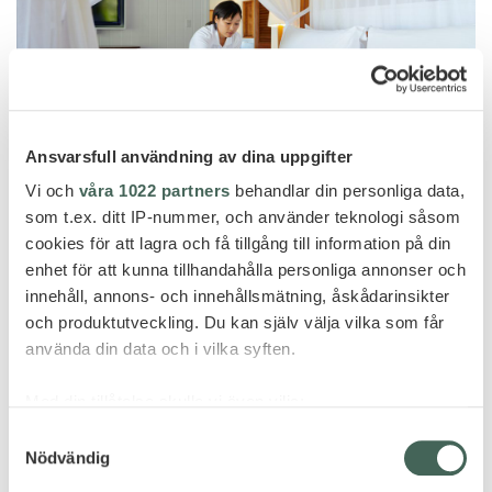
Ansvarsfull användning av dina uppgifter
Vi och
våra 1022 partners
behandlar din personliga data,
som t.ex. ditt IP-nummer, och använder teknologi såsom
cookies för att lagra och få tillgång till information på din
enhet för att kunna tillhandahålla personliga annonser och
innehåll, annons- och innehållsmätning, åskådarinsikter
och produktutveckling. Du kan själv välja vilka som får
använda din data och i vilka syften.
Med din tillåtelse skulle vi även vilja:
Samla in information om din geografiska plats
Samtyckesval
Nödvändig
som kan ha en noggrannhet på upp till flera meter
Identifiera din enhet genom att aktivt skanna den