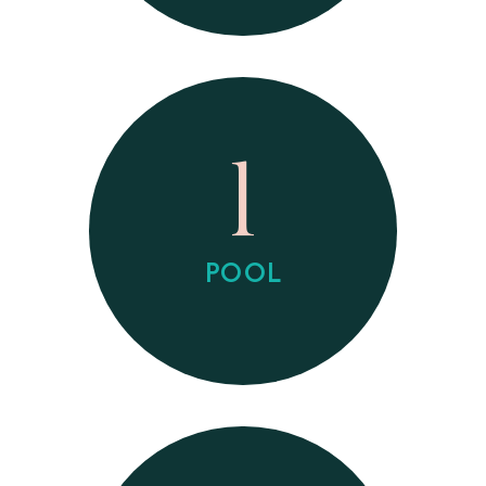
1
POOL