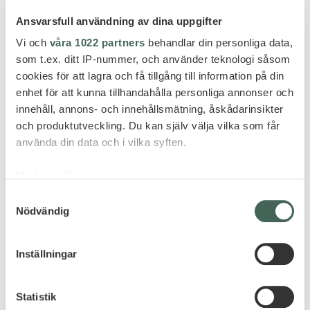
Ansvarsfull användning av dina uppgifter
VÅRA RESENÄRER
Vi och
våra 1022 partners
behandlar din personliga data,
som t.ex. ditt IP-nummer, och använder teknologi såsom
cookies för att lagra och få tillgång till information på din
RESAN TILL DUBAI VAR
enhet för att kunna tillhandahålla personliga annonser och
FANTASTISK!
innehåll, annons- och innehållsmätning, åskådarinsikter
och produktutveckling. Du kan själv välja vilka som får
,
Dubai
Ras al Khaimah
använda din data och i vilka syften.
Hej Marlene, Vi visste väl egentligen inte vad vi hade
Med din tillåtelse skulle vi även vilja:
att förvänta men allt har överträffats i varje fall. Från
Samla in information om din geografiska plats
Samtyckesval
det att vi möttes på flygplatsen av Desert Adventures
Nödvändig
som kan ha en noggrannhet på upp till flera meter
där vi fick gå i ”gräddfil” förbi passkontrollen!
Identifiera din enhet genom att aktivt skanna den
Tacksamt eftersom vi landade mitt i natten, och såg ju
för specifika kännetecken (fingeravtryck)
Inställningar
passkontrollskön...
Ta reda på mer om hur dina personliga uppgifter
behandlas och ställ in dina preferenser i
detaljsektionen
.
LÄS MER
Statistik
Du kan ändra eller dra tillbaka ditt samtycke när som