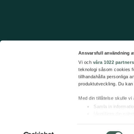
Ansvarsfull användning a
Vi och
våra 1022 partner
teknologi såsom cookies för 
tillhandahålla personliga 
produktutveckling. Du kan s
Med din tillåtelse skulle vi 
Samla in informatio
Identifiera din enh
Ta reda på mer om hur dina
detaljsektionen
. Du kan ä
Samtyckesval