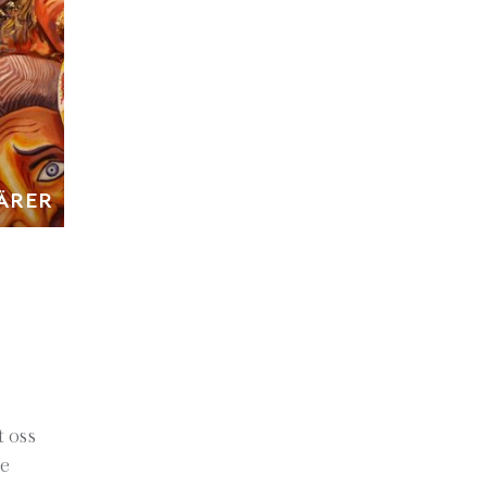
ÄRER
t oss
te