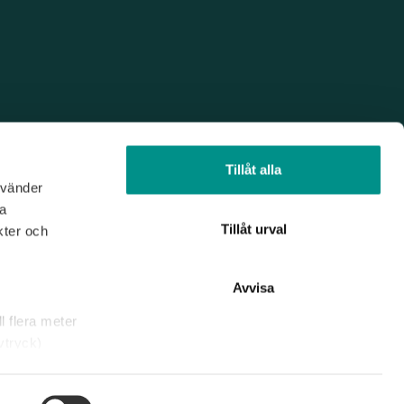
Tillåt alla
nvänder
na
Tillåt urval
kter och
Avvisa
l flera meter
vtryck)
rklaringen.