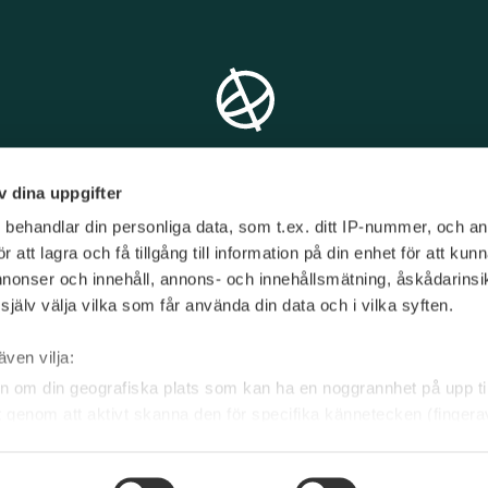
v dina uppgifter
s
behandlar din personliga data, som t.ex. ditt IP-nummer, och a
att lagra och få tillgång till information på din enhet för att kun
annonser och innehåll, annons- och innehållsmätning, åskådarinsi
jälv välja vilka som får använda din data och i vilka syften.
T/
08 - 545 151 60
E/
info@limetravel.se
även vilja:
n om din geografiska plats som kan ha en noggrannhet på upp til
et genom att aktivt skanna den för specifika kännetecken (fingera
 personliga uppgifter behandlas och ställ in dina preferenser i
ndra eller dra tillbaka ditt samtycke när som helst från cookie-fö