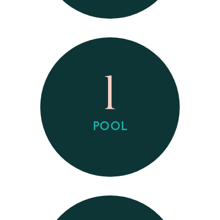
1
POOL