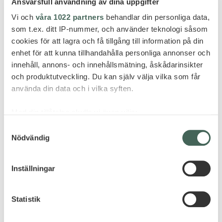
Ansvarsfull användning av dina uppgifter
Seminyak
Vi och
våra 1022 partners
behandlar din personliga data,
som t.ex. ditt IP-nummer, och använder teknologi såsom
THE OBEROI BEACH RESORT BALI –
cookies för att lagra och få tillgång till information på din
20%
enhet för att kunna tillhandahålla personliga annonser och
innehåll, annons- och innehållsmätning, åskådarinsikter
och produktutveckling. Du kan själv välja vilka som får
använda din data och i vilka syften.
ERBJUDANDE
Med din tillåtelse skulle vi även vilja:
Pris från 27 895 kr per person
Samla in information om din geografiska plats
Samtyckesval
Nödvändig
som kan ha en noggrannhet på upp till flera meter
Identifiera din enhet genom att aktivt skanna den
för specifika kännetecken (fingeravtryck)
Inställningar
Ta reda på mer om hur dina personliga uppgifter
behandlas och ställ in dina preferenser i
detaljsektionen
.
Statistik
Du kan ändra eller dra tillbaka ditt samtycke när som
helst från cookie-förklaringen.