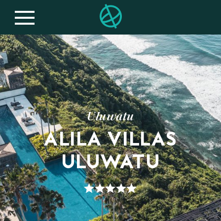
Uluwatu
ALILA VILLAS
ULUWATU