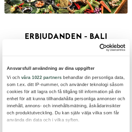
ERBJUDANDEN - BALI
ERBJUDANDE
Ansvarsfull användning av dina uppgifter
Pris från 29 995 kr per person
Vi och
våra 1022 partners
behandlar din personliga data,
som t.ex. ditt IP-nummer, och använder teknologi såsom
cookies för att lagra och få tillgång till information på din
enhet för att kunna tillhandahålla personliga annonser och
innehåll, annons- och innehållsmätning, åskådarinsikter
och produktutveckling. Du kan själv välja vilka som får
använda din data och i vilka syften.