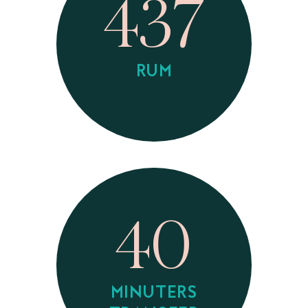
437
RUM
40
MINUTERS