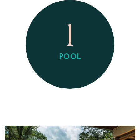
1
POOL