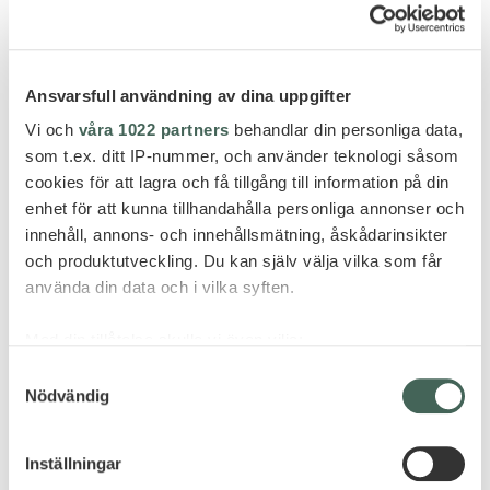
20%
Ansvarsfull användning av dina uppgifter
Vi och
våra 1022 partners
behandlar din personliga data,
som t.ex. ditt IP-nummer, och använder teknologi såsom
ERBJUDANDE
cookies för att lagra och få tillgång till information på din
Pris från 27 895 kr per person
enhet för att kunna tillhandahålla personliga annonser och
innehåll, annons- och innehållsmätning, åskådarinsikter
och produktutveckling. Du kan själv välja vilka som får
använda din data och i vilka syften.
Med din tillåtelse skulle vi även vilja:
Samla in information om din geografiska plats
Samtyckesval
Nödvändig
som kan ha en noggrannhet på upp till flera meter
Identifiera din enhet genom att aktivt skanna den
för specifika kännetecken (fingeravtryck)
Inställningar
Ta reda på mer om hur dina personliga uppgifter
Canggu