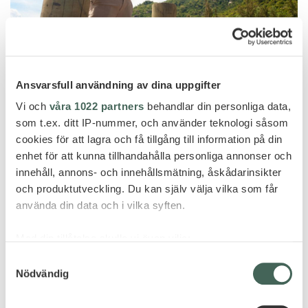
Ansvarsfull användning av dina uppgifter
Vi och
våra 1022 partners
behandlar din personliga data,
som t.ex. ditt IP-nummer, och använder teknologi såsom
cookies för att lagra och få tillgång till information på din
enhet för att kunna tillhandahålla personliga annonser och
innehåll, annons- och innehållsmätning, åskådarinsikter
och produktutveckling. Du kan själv välja vilka som får
använda din data och i vilka syften.
Med din tillåtelse skulle vi även vilja:
Samla in information om din geografiska plats
Samtyckesval
Nödvändig
som kan ha en noggrannhet på upp till flera meter
Identifiera din enhet genom att aktivt skanna den
för specifika kännetecken (fingeravtryck)