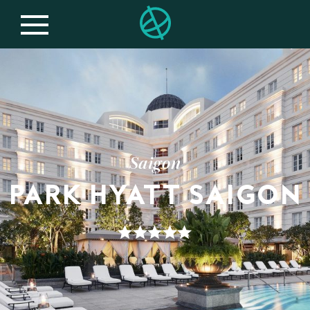
Saigon
PARK HYATT SAIGON