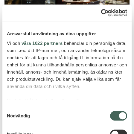
Ansvarsfull användning av dina uppgifter
Vi och
våra 1022 partners
behandlar din personliga data,
som t.ex. ditt IP-nummer, och använder teknologi såsom
cookies för att lagra och få tillgång till information på din
enhet för att kunna tillhandahålla personliga annonser och
innehåll, annons- och innehållsmätning, åskådarinsikter
och produktutveckling. Du kan själv välja vilka som får
använda din data och i vilka syften.
Med din tillåtelse skulle vi även vilja:
Samla in information om din geografiska plats
Samtyckesval
Nödvändig
som kan ha en noggrannhet på upp till flera meter
Identifiera din enhet genom att aktivt skanna den
för specifika kännetecken (fingeravtryck)