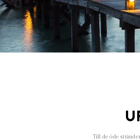
U
Till de öde stränd