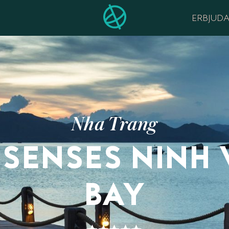
ERBJUD
Nha Trang
 SENSES NINH
BAY