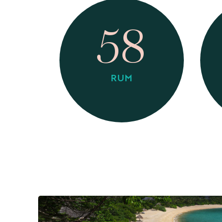
58
RUM