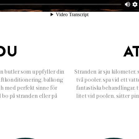
DU
A
en butler som uppfyller din
Stranden är sju kilometer, 
uftkonditionering, balkong
två pooler, spa vid ett va
och med perfekt sinne för
fantastiska behandlingar, 
ll bo på stranden eller på
litet vid poolen, sätter pi