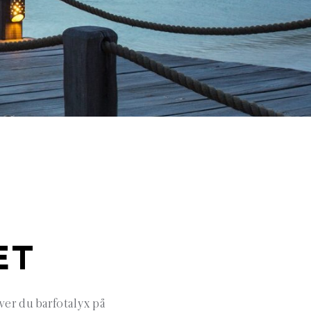
ET
er du barfotalyx på