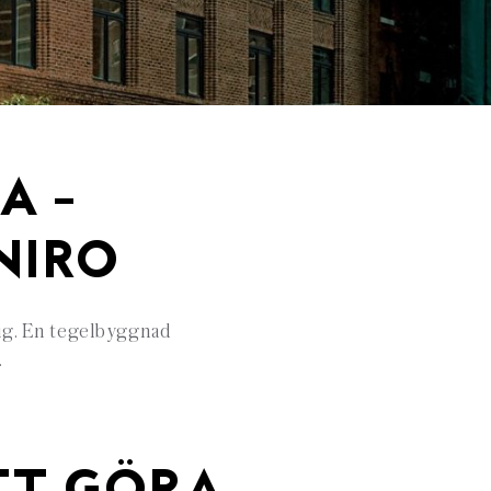
A –
NIRO
 sig. En tegelbyggnad
.