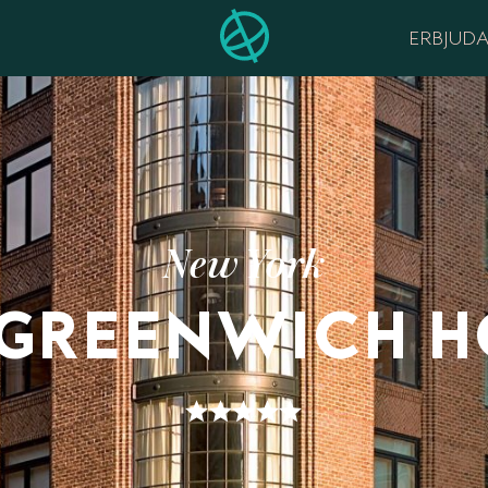
ERBJUD
New York
 GREENWICH H