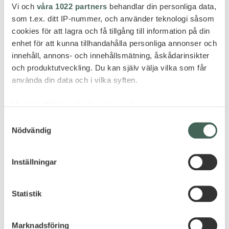
Vi och
våra 1022 partners
behandlar din personliga data,
som t.ex. ditt IP-nummer, och använder teknologi såsom
cookies för att lagra och få tillgång till information på din
enhet för att kunna tillhandahålla personliga annonser och
innehåll, annons- och innehållsmätning, åskådarinsikter
och produktutveckling. Du kan själv välja vilka som får
använda din data och i vilka syften.
Med din tillåtelse skulle vi även vilja:
Samla in information om din geografiska plats
Samtyckesval
Nödvändig
som kan ha en noggrannhet på upp till flera meter
Identifiera din enhet genom att aktivt skanna den
för specifika kännetecken (fingeravtryck)
Inställningar
Ta reda på mer om hur dina personliga uppgifter
behandlas och ställ in dina preferenser i
detaljsektionen
.
Statistik
Du kan ändra eller dra tillbaka ditt samtycke när som
helst från cookie-förklaringen.
Marknadsföring