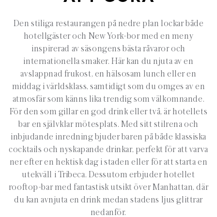
Den stiliga restaurangen på nedre plan lockar både
hotellgäster och New York-bor med en meny
inspirerad av säsongens bästa råvaror och
internationella smaker. Här kan du njuta av en
avslappnad frukost, en hälsosam lunch eller en
middag i världsklass, samtidigt som du omges av en
atmosfär som känns lika trendig som välkomnande.
För den som gillar en god drink eller två, är hotellets
bar en självklar mötesplats. Med sitt stilrena och
inbjudande inredning bjuder baren på både klassiska
cocktails och nyskapande drinkar, perfekt för att varva
ner efter en hektisk dag i staden eller för att starta en
utekväll i Tribeca. Dessutom erbjuder hotellet
rooftop-bar med fantastisk utsikt över Manhattan, där
du kan avnjuta en drink medan stadens ljus glittrar
nedanför.