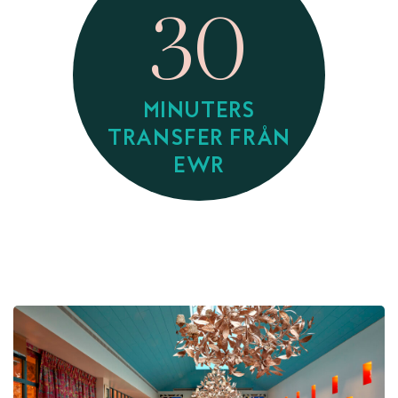
30
MINUTERS
TRANSFER FRÅN
EWR