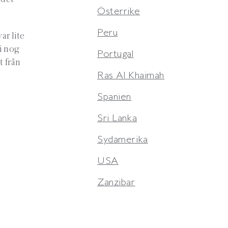
Österrike
Peru
ar lite
vi nog
Portugal
t från
Ras Al Khaimah
Spanien
Sri Lanka
Sydamerika
USA
Zanzibar