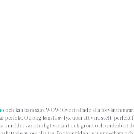
ino
och kan bara säga WOW! Överträffade alla förväntningar.
perfekt. Otrolig känsla av lyx utan att vara stelt, perfekt 
la området var otroligt vackert och grönt och underbart d
pskattade av oss alla tre. Poolområdena var underbara och