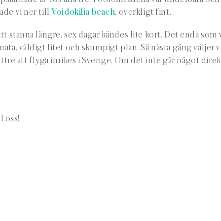
de vi ner till
Voidokilia beach
, overkligt fint.
tt stanna längre, sex dagar kändes lite kort. Det enda som v
ata, väldigt litet och skumpigt plan. Så nästa gång väljer 
ttre att flyga inrikes i Sverige. Om det inte går något direk
l oss!