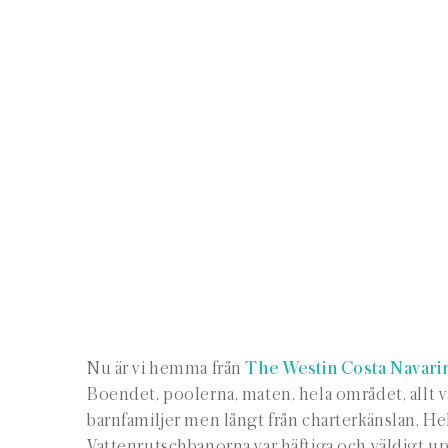
Nu är vi hemma från
The Westin Costa Navar
Boendet, poolerna, maten, hela området, allt var 
barnfamiljer men långt från charterkänslan. He
Vattenrutschbanorna var häftiga och väldigt up