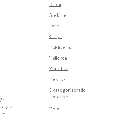
Dubai
Grekland
Italien
Kenya
Maldiverna
Mallorca
Mauritius
Mexico
Okategoriserade
Frankrike
för
esignat.
Oman
 det