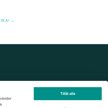
IRA! →
Tillåt alla
nvänder
na