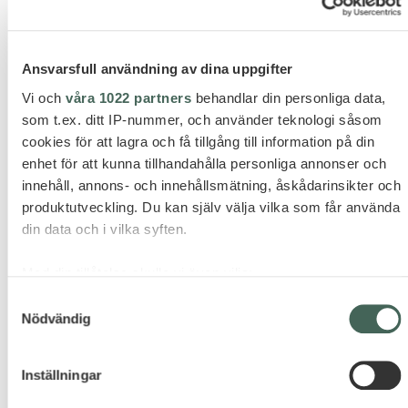
Ansvarsfull användning av dina uppgifter
LANGUEDOC
Vi och
våra 1022 partners
behandlar din personliga data,
som t.ex. ditt IP-nummer, och använder teknologi såsom
cookies för att lagra och få tillgång till information på din
enhet för att kunna tillhandahålla personliga annonser och
innehåll, annons- och innehållsmätning, åskådarinsikter och
produktutveckling. Du kan själv välja vilka som får använda
din data och i vilka syften.
Med din tillåtelse skulle vi även vilja:
Samla in information om din geografiska plats som
Samtyckesval
Nödvändig
kan ha en noggrannhet på upp till flera meter
Identifiera din enhet genom att aktivt skanna den för
specifika kännetecken (fingeravtryck)
Inställningar
KORSIKA
Ta reda på mer om hur dina personliga uppgifter behandlas