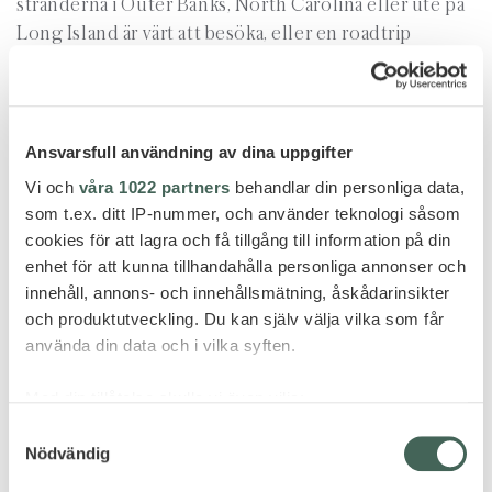
stränderna i Outer Banks, North Carolina eller ute på
Long Island är värt att besöka, eller en roadtrip
västerut genom ”Amishland”. Plantagerna i Louisiana,
Mississippi eller Alabama med sin historia berör mig
starkt. Washington DC erbjuder historisk mark och är
en av få städer som är byggd enbart för att vara
Ansvarsfull användning av dina uppgifter
huvudstad, missa inte de många museerna eller andra
Vi och
våra 1022 partners
behandlar din personliga data,
mäktiga byggnader. Om du ändå ska besöka New York
som t.ex. ditt IP-nummer, och använder teknologi såsom
så gör något annorlunda och använd några dagar till
cookies för att lagra och få tillgång till information på din
att besöka Upstate New York, Long Island eller varför
enhet för att kunna tillhandahålla personliga annonser och
inte Maine.
innehåll, annons- och innehållsmätning, åskådarinsikter
och produktutveckling. Du kan själv välja vilka som får
Ser fram emot att skräddarsy er nästa resa – varför inte
använda din data och i vilka syften.
till USA?
Med din tillåtelse skulle vi även vilja:
Samla in information om din geografiska plats
Samtyckesval
Nödvändig
som kan ha en noggrannhet på upp till flera meter
Identifiera din enhet genom att aktivt skanna den