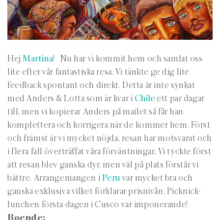
Hej
Martina
! Nu har vi kommit hem och samlat oss
lite efter vår fantastiska resa. Vi tänkte ge dig lite
feedback spontant och direkt. Detta är inte synkat
med Anders & Lotta som är kvar i
Chile
ett par dagar
till, men vi kopierar Anders på mailet så får han
komplettera och korrigera när de kommer hem. Först
och främst är vi mycket nöjda, resan har motsvarat och
i flera fall överträffat våra förväntningar. Vi tyckte först
att resan blev ganska dyr, men väl på plats förstår vi
bättre. Arrangemangen i
Peru
var mycket bra och
ganska exklusiva vilket förklarar prisnivån. Picknick-
lunchen första dagen i Cusco var imponerande!
Boende: