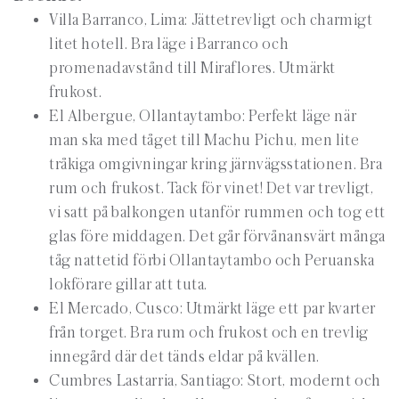
Villa Barranco, Lima: Jättetrevligt och charmigt
litet hotell. Bra läge i Barranco och
promenadavstånd till Miraflores. Utmärkt
frukost.
El Albergue, Ollantaytambo: Perfekt läge när
man ska med tåget till Machu Pichu, men lite
tråkiga omgivningar kring järnvägsstationen. Bra
rum och frukost. Tack för vinet! Det var trevligt,
vi satt på balkongen utanför rummen och tog ett
glas före middagen. Det går förvånansvärt många
tåg nattetid förbi Ollantaytambo och Peruanska
lokförare gillar att tuta.
El Mercado, Cusco: Utmärkt läge ett par kvarter
från torget. Bra rum och frukost och en trevlig
innegård där det tänds eldar på kvällen.
Cumbres Lastarria, Santiago: Stort, modernt och