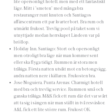
lite opersonligt hotell, men med ett fantastiskt
läge. Mitt i ”smeten” med många bra
restauranger runt knuten och Santiagos
affärscentrum ett par kvarter bort. Bra rum och
utmärkt frukost. Trevlig pool på taket som vi
utnyttjade medan herrskapet Lindeen var på
bröllop.
Holiday Inn, Santiago: Stort och opersonligt
men otroligt bra läge när man kommer sent
eller ska flyga tidigt. Rummen är stora men
tråkiga. Första natten utsikt mot en betongvägg,
andra natten nere i källaren. Frukosten bra.
Jose Noguiera, Punta Arenas: Charmigt hotell
med bra och trevlig service. Rummen små och
ganska tråkiga. M&K fick ett rum där det var svårt
att ta sig i sängen när man ställt in två resväskor.
A&L fick ett lite större rum. Frukost OK.