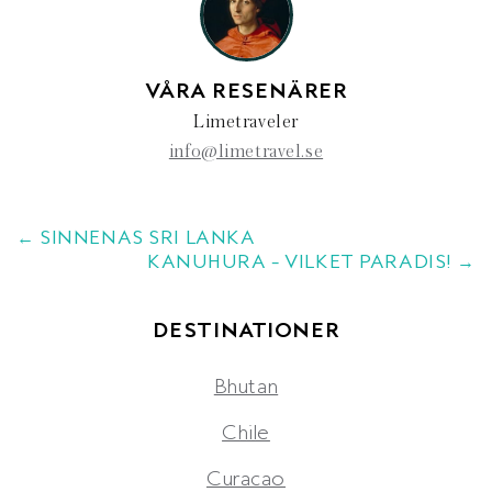
VÅRA RESENÄRER
Limetraveler
info@limetravel.se
← SINNENAS SRI LANKA
KANUHURA – VILKET PARADIS! →
DESTINATIONER
Bhutan
Chile
Curacao