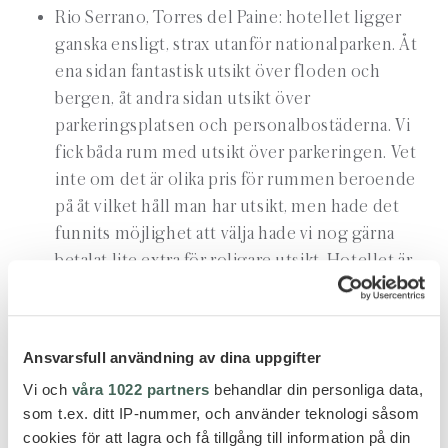
Rio Serrano, Torres del Paine: hotellet ligger
ganska ensligt, strax utanför nationalparken. Åt
ena sidan fantastisk utsikt över floden och
bergen, åt andra sidan utsikt över
parkeringsplatsen och personalbostäderna. Vi
fick båda rum med utsikt över parkeringen. Vet
inte om det är olika pris för rummen beroende
på åt vilket håll man har utsikt, men hade det
funnits möjlighet att välja hade vi nog gärna
betalat lite extra för roligare utsikt. Hotellet är
annars stort och fint med trevliga
sällskapsutrymmen och en SPA-del som såg
trevlig ut, men som vi inte hann utnyttja. Bra
Ansvarsfull användning av dina uppgifter
mat, vilket är tur eftersom det inte finns några
Vi och
våra 1022 partners
behandlar din personliga data,
alternativ i närområdet.
som t.ex. ditt IP-nummer, och använder teknologi såsom
Flyg:
cookies för att lagra och få tillgång till information på din