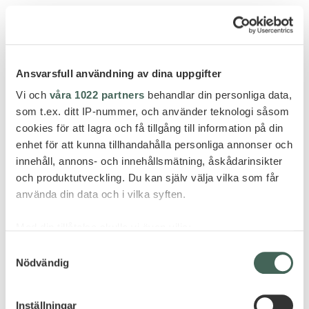
Ansvarsfull användning av dina uppgifter
Vi och
våra 1022 partners
behandlar din personliga data,
som t.ex. ditt IP-nummer, och använder teknologi såsom
cookies för att lagra och få tillgång till information på din
enhet för att kunna tillhandahålla personliga annonser och
innehåll, annons- och innehållsmätning, åskådarinsikter
och produktutveckling. Du kan själv välja vilka som får
använda din data och i vilka syften.
Med din tillåtelse skulle vi även vilja:
Samla in information om din geografiska plats
Paarl
Samtyckesval
Nödvändig
som kan ha en noggrannhet på upp till flera meter
BABYLONSTOREN
Identifiera din enhet genom att aktivt skanna den
för specifika kännetecken (fingeravtryck)
Inställningar