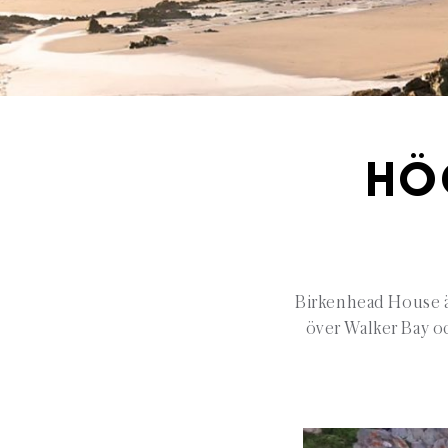
HÖ
Birkenhead House är
över Walker Bay oc