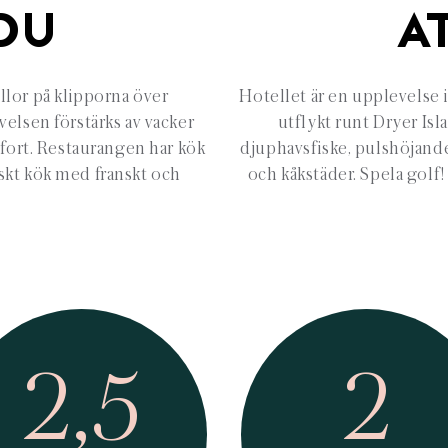
DU
A
illor på klipporna över
Hotellet är en upplevelse 
elsen förstärks av vacker
utflykt runt Dryer Isl
fort. Restaurangen har kök
djuphavsfiske, pulshöjande 
nskt kök med franskt och
och kåkstäder. Spela golf!
2,5
2