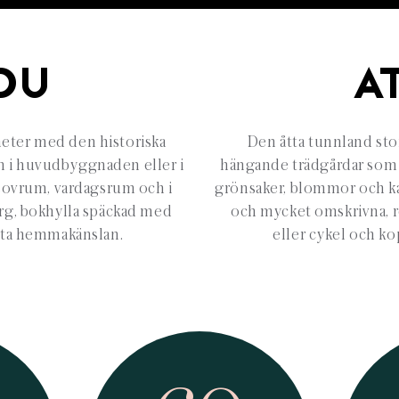
DU
A
eter med den historiska
Den åtta tunnland sto
um i huvudbyggnaden eller i
hängande trädgårdar som fö
 sovrum, vardagsrum och i
grönsaker, blommor och ka
org, bokhylla späckad med
och mycket omskrivna, r
ätta hemmakänslan.
eller cykel och k