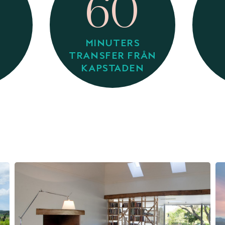
60
MINUTERS
TRANSFER FRÅN
KAPSTADEN