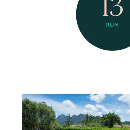
13
RUM