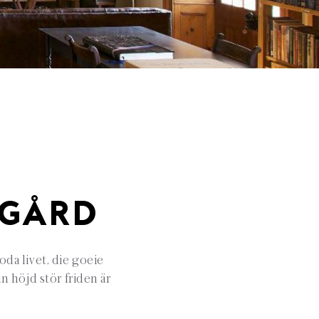
NGÅRD
oda livet, die goeie
 höjd stör friden är