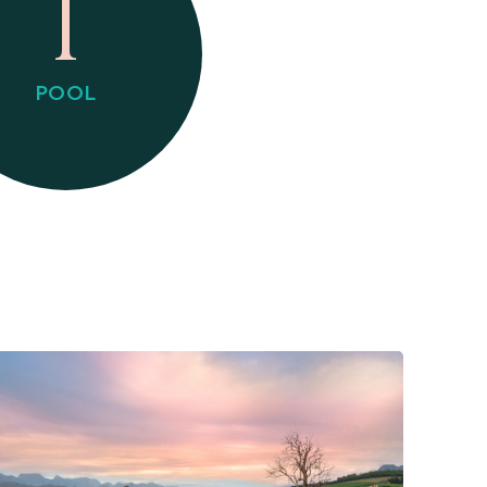
1
POOL