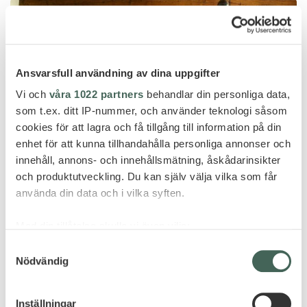
Ansvarsfull användning av dina uppgifter
Vi och
våra 1022 partners
behandlar din personliga data,
som t.ex. ditt IP-nummer, och använder teknologi såsom
cookies för att lagra och få tillgång till information på din
enhet för att kunna tillhandahålla personliga annonser och
innehåll, annons- och innehållsmätning, åskådarinsikter
och produktutveckling. Du kan själv välja vilka som får
använda din data och i vilka syften.
Med din tillåtelse skulle vi även vilja:
Paarl
Samla in information om din geografiska plats
Samtyckesval
BABYLONSTOREN
Nödvändig
som kan ha en noggrannhet på upp till flera meter
Identifiera din enhet genom att aktivt skanna den
för specifika kännetecken (fingeravtryck)
Inställningar