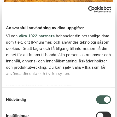
Desert Conservation Reserve
AL MAHA, A LUXURY COLLECTION
Ansvarsfull användning av dina uppgifter
DESERT RESORT & SPA
Vi och
våra 1022 partners
behandlar din personliga data,
som t.ex. ditt IP-nummer, och använder teknologi såsom
cookies för att lagra och få tillgång till information på din
enhet för att kunna tillhandahålla personliga annonser och
innehåll, annons- och innehållsmätning, åskådarinsikter
och produktutveckling. Du kan själv välja vilka som får
använda din data och i vilka syften.
Med din tillåtelse skulle vi även vilja:
Samla in information om din geografiska plats
Samtyckesval
Nödvändig
som kan ha en noggrannhet på upp till flera meter
Identifiera din enhet genom att aktivt skanna den
för specifika kännetecken (fingeravtryck)
Inställningar