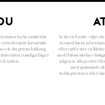
DU
A
kommer ha fin utsikt från
Är du en foodie, väljer du
en bedövande havsutsikt
tea med kaviar på restau
a och din privata balkong.
eller varför inte en Miche
 materialen i sandiga färger
med Dubais skyline i bakgr
och turkos.
någon av alla pooler elle
med spännande akt
helikopterturer eller öken