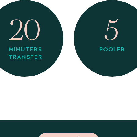
20
5
MINUTERS
POOLER
TRANSFER