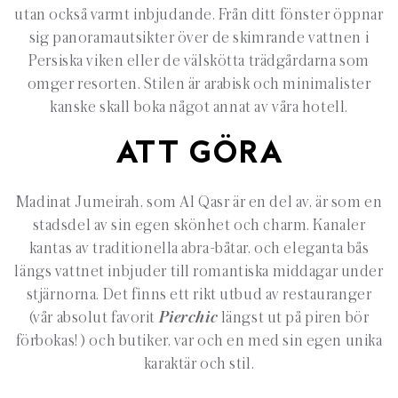
utan också varmt inbjudande. Från ditt fönster öppnar
sig panoramautsikter över de skimrande vattnen i
Persiska viken eller de välskötta trädgårdarna som
omger resorten. Stilen är arabisk och minimalister
kanske skall boka något annat av våra hotell.
ATT GÖRA
Madinat Jumeirah, som Al Qasr är en del av, är som en
stadsdel av sin egen skönhet och charm. Kanaler
kantas av traditionella abra-båtar, och eleganta bås
längs vattnet inbjuder till romantiska middagar under
stjärnorna. Det finns ett rikt utbud av restauranger
(vår absolut favorit
Pierchic
längst ut på piren bör
förbokas! ) och butiker, var och en med sin egen unika
karaktär och stil.