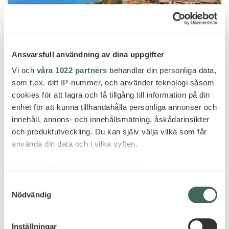
Ansvarsfull användning av dina uppgifter
Vi och
våra 1022 partners
behandlar din personliga data,
som t.ex. ditt IP-nummer, och använder teknologi såsom
cookies för att lagra och få tillgång till information på din
Dubai
enhet för att kunna tillhandahålla personliga annonser och
innehåll, annons- och innehållsmätning, åskådarinsikter
ANANTARA THE PALM DUBAI
och produktutveckling. Du kan själv välja vilka som får
RESORT
använda din data och i vilka syften.
Med din tillåtelse skulle vi även vilja:
Samla in information om din geografiska plats
Samtyckesval
Nödvändig
som kan ha en noggrannhet på upp till flera meter
Identifiera din enhet genom att aktivt skanna den
för specifika kännetecken (fingeravtryck)
Inställningar