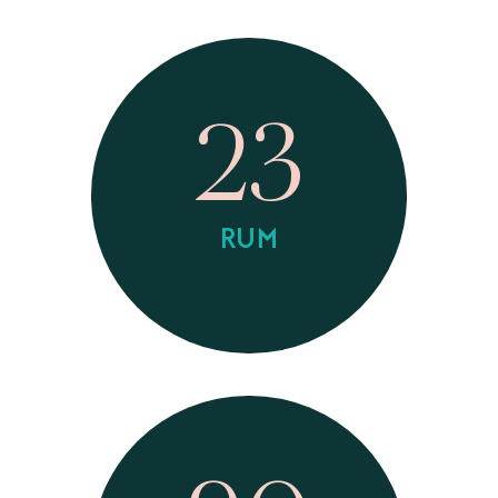
23
RUM