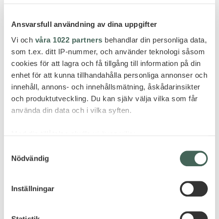
Ansvarsfull användning av dina uppgifter
Vi och
våra 1022 partners
behandlar din personliga data,
som t.ex. ditt IP-nummer, och använder teknologi såsom
cookies för att lagra och få tillgång till information på din
enhet för att kunna tillhandahålla personliga annonser och
innehåll, annons- och innehållsmätning, åskådarinsikter
och produktutveckling. Du kan själv välja vilka som får
använda din data och i vilka syften.
Med din tillåtelse skulle vi även vilja:
Samla in information om din geografiska plats
Samtyckesval
Nödvändig
som kan ha en noggrannhet på upp till flera meter
Identifiera din enhet genom att aktivt skanna den
för specifika kännetecken (fingeravtryck)
Inställningar
Ta reda på mer om hur dina personliga uppgifter
behandlas och ställ in dina preferenser i
detaljsektionen
.
Statistik