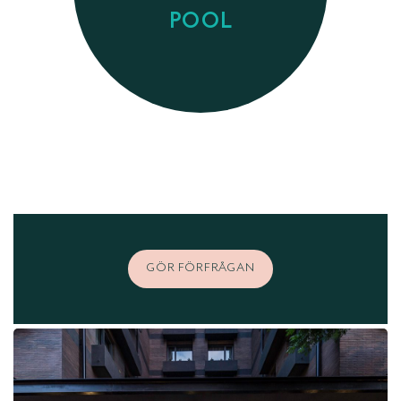
POOL
GÖR FÖRFRÅGAN