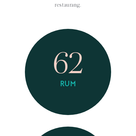
restaurang.
62
RUM