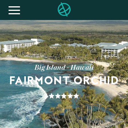
Big Island - Hawaii
FAIRMONT ORCHID