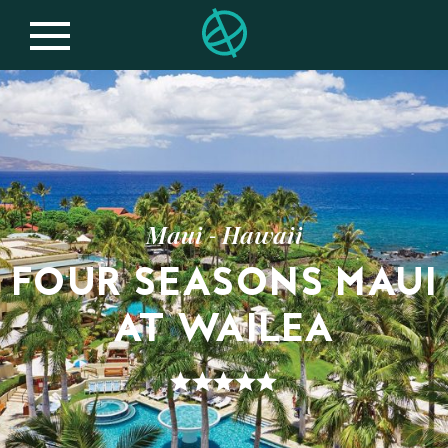
Maui - Hawaii
FOUR SEASONS MAUI
AT WAILEA