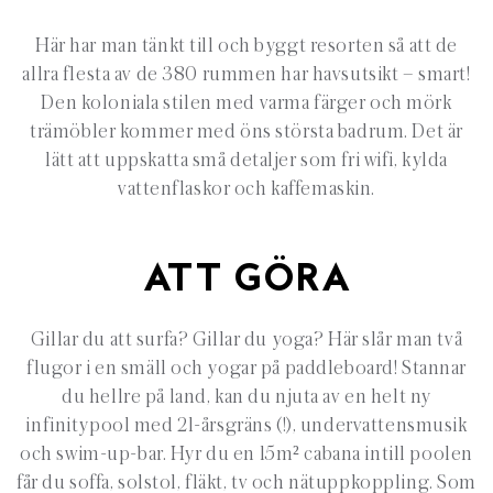
Här har man tänkt till och byggt resorten så att de
allra flesta av de 380 rummen har havsutsikt – smart!
Den koloniala stilen med varma färger och mörk
trämöbler kommer med öns största badrum. Det är
lätt att uppskatta små detaljer som fri wifi, kylda
vattenflaskor och kaffemaskin.
ATT GÖRA
Gillar du att surfa? Gillar du yoga? Här slår man två
flugor i en smäll och yogar på paddleboard! Stannar
du hellre på land, kan du njuta av en helt ny
infinitypool med 21-årsgräns (!), undervattensmusik
och swim-up-bar. Hyr du en 15m² cabana intill poolen
får du soffa, solstol, fläkt, tv och nätuppkoppling. Som