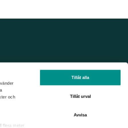
Tillåt alla
nvänder
na
Tillåt urval
kter och
Avvisa
l flera meter