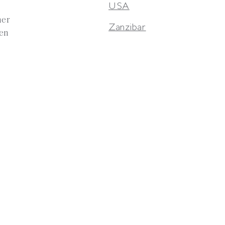
USA
mer
Zanzibar
den