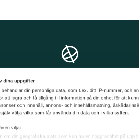
v dina uppgifter
s
behandlar din personliga data, som t.ex. ditt IP-nummer, och a
att lagra och få tillgång till information på din enhet för att kun
annonser och innehåll, annons- och innehållsmätning, åskådarinsi
jälv välja vilka som får använda din data och i vilka syften.
T/
08 - 545 151 60
E/
info@limetravel.se
även vilja:
n om din geografiska plats som kan ha en noggrannhet på upp til