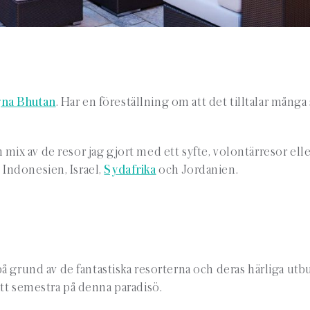
gna Bhutan
. Har en föreställning om att det tilltalar många
 en mix av de resor jag gjort med ett syfte, volontärresor ell
 Indonesien, Israel,
Sydafrika
och Jordanien.
å grund av de fantastiska resorterna och deras härliga utb
att semestra på denna paradisö.