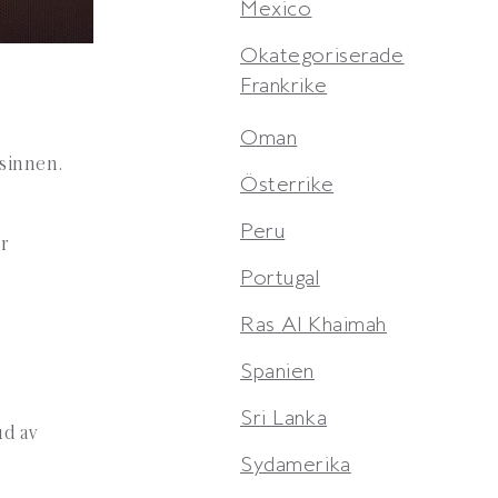
Mexico
Okategoriserade
Frankrike
Oman
 sinnen.
Österrike
Peru
er
Portugal
Ras Al Khaimah
Spanien
Sri Lanka
ud av
Sydamerika