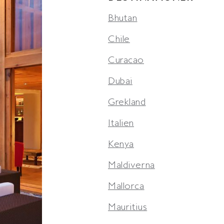
Bhutan
Chile
Curacao
Dubai
Grekland
Italien
Kenya
Maldiverna
Mallorca
Mauritius