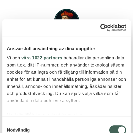
VÅRA RESENÄRER
Ansvarsfull användning av dina uppgifter
Limetraveler
Vi och
våra 1022 partners
behandlar din personliga data,
info@limetravel.se
som t.ex. ditt IP-nummer, och använder teknologi såsom
cookies för att lagra och få tillgång till information på din
enhet för att kunna tillhandahålla personliga annonser och
← DIREKTFLYG TILL TENERIFFA
innehåll, annons- och innehållsmätning, åskådarinsikter
WEEKEND MED KOMPISAR →
och produktutveckling. Du kan själv välja vilka som får
använda din data och i vilka syften.
DESTINATIONER
Med din tillåtelse skulle vi även vilja:
Bhutan
Samla in information om din geografiska plats
Samtyckesval
Nödvändig
som kan ha en noggrannhet på upp till flera meter