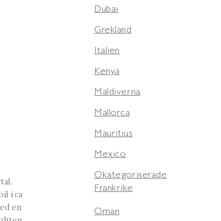
Dubai
Grekland
Italien
Kenya
Maldiverna
Mallorca
Mauritius
Mexico
Okategoriserade
tal.
Frankrike
il i ca
med en
Oman
ighten.