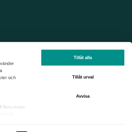
Tillåt alla
nvänder
na
Tillåt urval
kter och
Avvisa
l flera meter
vtryck)
rklaringen.