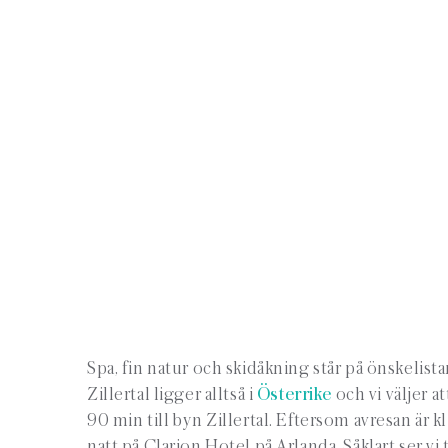
Spa, fin natur och skidåkning står på önskelistan
Zillertal ligger alltså i
Österrike
och vi väljer a
90 min till byn Zillertal. Eftersom avresan är
natt på Clarion Hotel på Arlanda. Såklart ser vi 