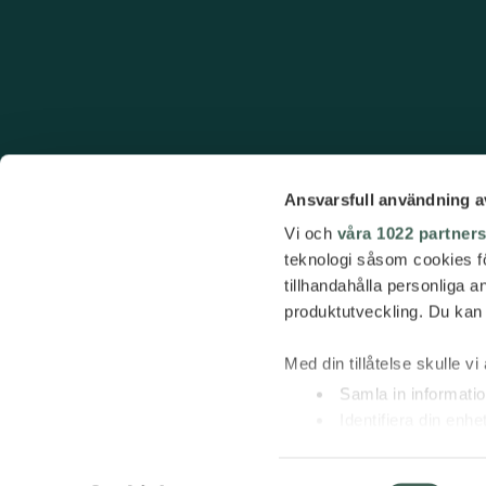
Ansvarsfull användning a
Vi och
våra 1022 partner
teknologi såsom cookies för 
tillhandahålla personliga 
produktutveckling. Du kan s
Med din tillåtelse skulle vi 
Samla in informatio
Identifiera din enh
Ta reda på mer om hur dina
detaljsektionen
. Du kan ä