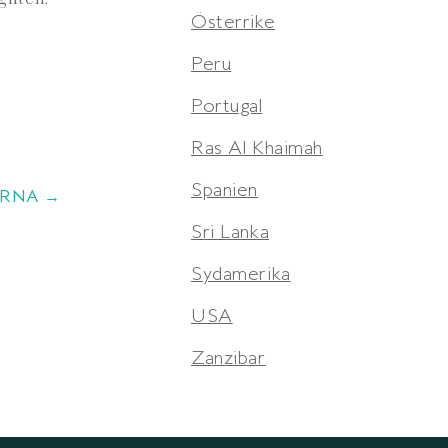
Österrike
Peru
Portugal
Ras Al Khaimah
Spanien
ERNA →
Sri Lanka
Sydamerika
USA
Zanzibar