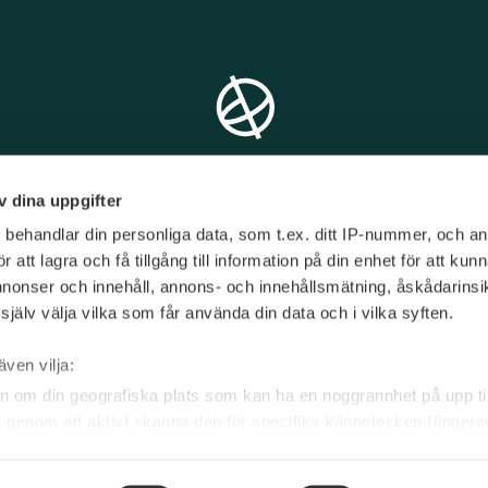
v dina uppgifter
s
behandlar din personliga data, som t.ex. ditt IP-nummer, och a
att lagra och få tillgång till information på din enhet för att kun
annonser och innehåll, annons- och innehållsmätning, åskådarinsi
jälv välja vilka som får använda din data och i vilka syften.
T/
08 - 545 151 60
E/
info@limetravel.se
även vilja:
n om din geografiska plats som kan ha en noggrannhet på upp til
et genom att aktivt skanna den för specifika kännetecken (fingera
 personliga uppgifter behandlas och ställ in dina preferenser i
ndra eller dra tillbaka ditt samtycke när som helst från cookie-fö