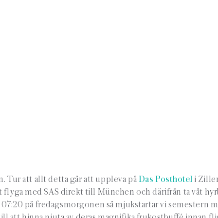
. Tur att allt detta går att uppleva på
Das Posthotel
i Ziller
tt flyga med SAS direkt till München och därifrån ta våt hyrb
 kl 07:20 på fredagsmorgonen så mjukstartar vi semestern 
till att hinna njuta av deras magnifika frukostbuffé innan fl