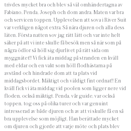
trivdes mycket bra och blev så väl omhändertagna av
Fabiano, Penda, Joseph och dom andra. Maten var bra
och servicen toppen. Upplevelsen att sova i River Suit
var verkligen något extra. Så nära djuren och alla dess
läten. Första natten sov jag rätt lätt och var inte helt
säker på att vi inte skulle få besök men så när som på
några ödlor så höll sig djurlivet på rätt sida om
myggnätet!! Vi fick äta middag på stranden en kväll
med eldar och en vakt som höll flodhästarna på
avstånd och hindrade dom att ta plats vid
middagsbordet. Mäktigt och väldigt fint ordnat!! En
kväll fick vi äta middag vid poolen som ligger nere vid
floden, också mäktigt. Penda, vår guide, var också
toppen, tog oss på olika turer och var genuint
intresserad av både djuren och av att vi skulle få en så
bra upplevelse som möjligt. Han berättade mycket
om djuren och gjorde att varje möte och plats blev