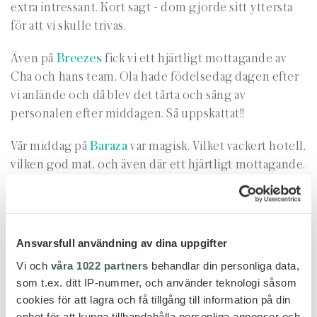
extra intressant. Kort sagt - dom gjorde sitt yttersta
för att vi skulle trivas.
Även på
Breezes
fick vi ett hjärtligt mottagande av
Cha och hans team. Ola hade födelsedag dagen efter
vi anlände och då blev det tårta och sång av
personalen efter middagen. Så uppskattat!!
Vår middag på
Baraza
var magisk. Vilket vackert hotell,
vilken god mat, och även där ett hjärtligt mottagande.
Oh, you are from Breezes - we are very happy to
welcome you. Vi kände oss så väl omhändertagna den
kvällen och njöt av atmosfären.
Ansvarsfull användning av dina uppgifter
Väl hemma på Breezes så kändes det ändå så rätt att vi
Vi och
våra 1022 partners
behandlar din personliga data,
valde att bo där. Lite mysigare, lite mer liv och rörelse,
som t.ex. ditt IP-nummer, och använder teknologi såsom
passar helt enkelt oss bättre som kanske inte sitter
cookies för att lagra och få tillgång till information på din
som tända ljus hela tiden utan skojar och stojar lite.
enhet för att kunna tillhandahålla personliga annonser och