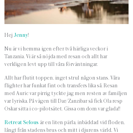
Hej
Jenny
!
Nu är vi hemma igen efter två härliga veckor i
Tanzania. Vi är så nöjda med resan och allt har
verkligen levt upp till våra förväntningar.
Allt har flutit toppen, inget strul någon stans. Våra
flighter har funkat fint och transfers lika så. Resan
med Auric var pirrig tyckte jag men resten av familjen
var lyriska. På vägen till Dar/Zanzibar så fick Ola resp
Oskar sitta i co-pilotsätet. Gissa om dom var glada!!
Retreat Selous
är en liten pärla, inbäddad vid floden,
långt från stadens brus och mitt i djurens värld. Vi