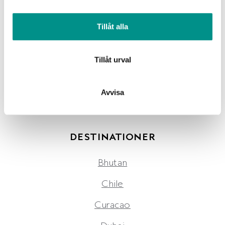
information från din enhet till de sociala medier och
VÅRA RESENÄRER
annons- och analysföretag som vi samarbetar med.
Tillåt alla
Limetraveler
Dessa kan i sin tur kombinera informationen med annan
information som du har tillhandahållit eller som de har
info@limetravel.se
samlat in när du har använt deras tjänster.
Tillåt urval
← SUPERLATIVEN RÄCKER INTE TILL LÄNGRE.
Avvisa
TACK!
SINNENAS SRI LANKA →
DESTINATIONER
Bhutan
Chile
Curacao