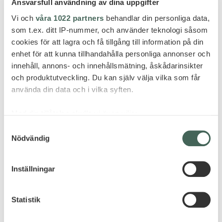
Ansvarsfull användning av dina uppgifter
Vi och
våra 1022 partners
behandlar din personliga data,
som t.ex. ditt IP-nummer, och använder teknologi såsom
cookies för att lagra och få tillgång till information på din
enhet för att kunna tillhandahålla personliga annonser och
innehåll, annons- och innehållsmätning, åskådarinsikter
och produktutveckling. Du kan själv välja vilka som får
använda din data och i vilka syften.
Med din tillåtelse skulle vi även vilja:
Samla in information om din geografiska plats
Samtyckesval
Nödvändig
som kan ha en noggrannhet på upp till flera meter
Identifiera din enhet genom att aktivt skanna den
för specifika kännetecken (fingeravtryck)
Inställningar
Ta reda på mer om hur dina personliga uppgifter
Alphonse Island
behandlas och ställ in dina preferenser i
detaljsektionen
.
ALPHONSE ISLAND
Statistik
Du kan ändra eller dra tillbaka ditt samtycke när som
helst från cookie-förklaringen.