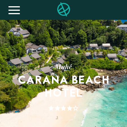
Mahé
CARANA BEACH
HOTEL