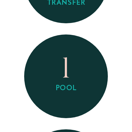
TRANSFER
1
POOL