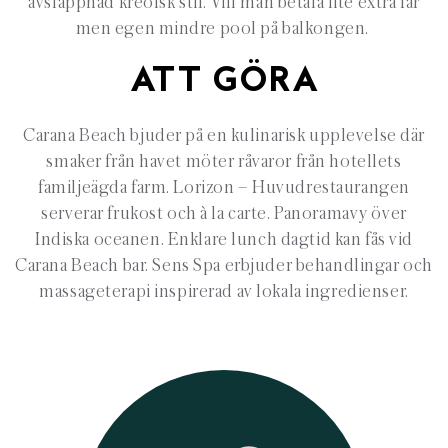
avslappnad kreolsk stil. Vill man betala lite extra får
men egen mindre pool på balkongen.
ATT GÖRA
Carana
Beach bjuder på en kulinarisk upplevelse där
smaker från havet möter råvaror från hotellets
familjeägda farm.
Lorizon
–
Huvudrestaurangen
s
erverar frukost och
à la carte.
Panoramavy över
Indiska oceanen. Enklare lunch dagtid kan fås vid
Carana Beach bar.
Sens Spa erbjuder behandlingar och
massageterapi
inspirerad av lokala ingredienser.