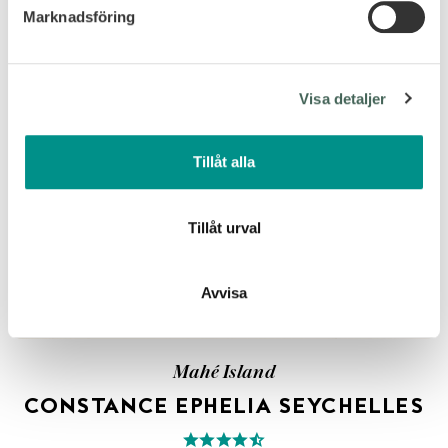
Marknadsföring
Vi använder enhetsidentifierare för att anpassa innehållet
och annonserna till användarna, tillhandahålla funktioner
för sociala medier och analysera vår trafik. Vi
Visa detaljer
vidarebefordrar även sådana identifierare och annan
information från din enhet till de sociala medier och
annons- och analysföretag som vi samarbetar med.
Tillåt alla
Dessa kan i sin tur kombinera informationen med annan
information som du har tillhandahållit eller som de har
samlat in när du har använt deras tjänster.
Tillåt urval
Avvisa
Mahé Island
CONSTANCE EPHELIA SEYCHELLES