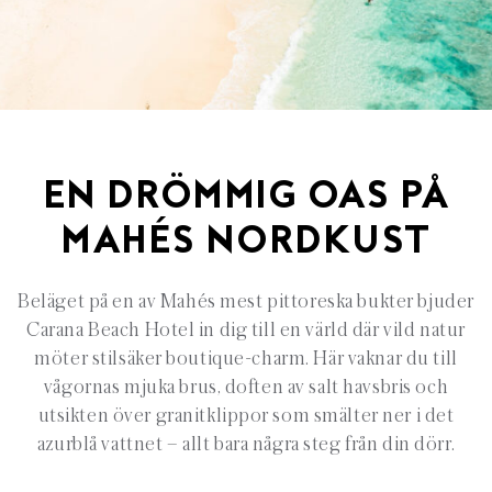
EN D
R
ÖMMIG
OAS PÅ
MAHÉS
NORDKUST
Beläget på en av
Mahés
mest pittoreska bukter bjuder
Carana
Beach Hotel in dig till en värld där vild natur
möter stilsäker boutique-charm. Här vaknar du till
vågornas mjuka brus, doften av salt havsbris och
utsikten över granitklippor som smälter ner i det
azurblå vattnet
– allt bara n
ågra steg från din dörr.