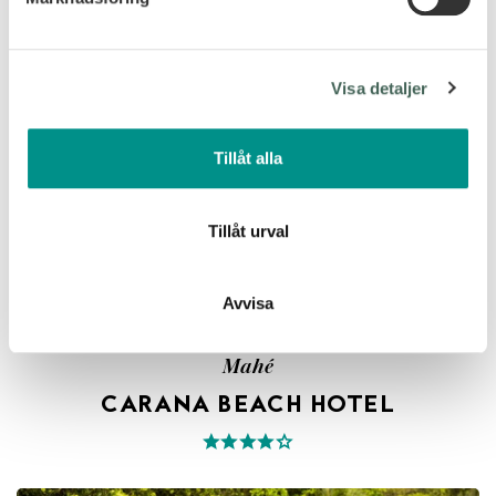
Vi använder enhetsidentifierare för att anpassa innehållet
och annonserna till användarna, tillhandahålla funktioner
för sociala medier och analysera vår trafik. Vi
Visa detaljer
vidarebefordrar även sådana identifierare och annan
information från din enhet till de sociala medier och
annons- och analysföretag som vi samarbetar med.
Tillåt alla
Dessa kan i sin tur kombinera informationen med annan
information som du har tillhandahållit eller som de har
samlat in när du har använt deras tjänster.
Tillåt urval
Avvisa
Mahé
CARANA BEACH HOTEL