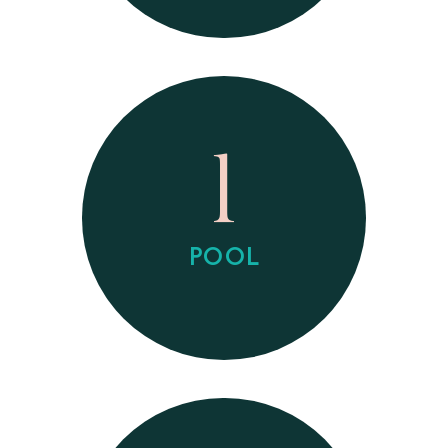
1
POOL