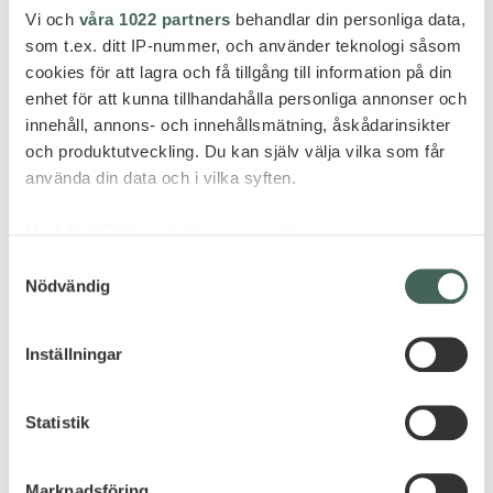
Vi och
våra 1022 partners
behandlar din personliga data,
som t.ex. ditt IP-nummer, och använder teknologi såsom
cookies för att lagra och få tillgång till information på din
enhet för att kunna tillhandahålla personliga annonser och
innehåll, annons- och innehållsmätning, åskådarinsikter
och produktutveckling. Du kan själv välja vilka som får
använda din data och i vilka syften.
Med din tillåtelse skulle vi även vilja:
Samla in information om din geografiska plats
Samtyckesval
Nödvändig
som kan ha en noggrannhet på upp till flera meter
Identifiera din enhet genom att aktivt skanna den
för specifika kännetecken (fingeravtryck)
Alphonse Island
Inställningar
Ta reda på mer om hur dina personliga uppgifter
ALPHONSE ISLAND
behandlas och ställ in dina preferenser i
detaljsektionen
.
Statistik
Du kan ändra eller dra tillbaka ditt samtycke när som
helst från cookie-förklaringen.
Marknadsföring