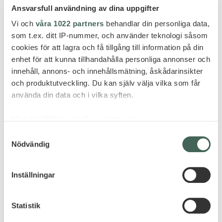
Ansvarsfull användning av dina uppgifter
Vi och
våra 1022 partners
behandlar din personliga data,
som t.ex. ditt IP-nummer, och använder teknologi såsom
cookies för att lagra och få tillgång till information på din
enhet för att kunna tillhandahålla personliga annonser och
innehåll, annons- och innehållsmätning, åskådarinsikter
och produktutveckling. Du kan själv välja vilka som får
använda din data och i vilka syften.
Med din tillåtelse skulle vi även vilja:
Samla in information om din geografiska plats
Samtyckesval
Nödvändig
som kan ha en noggrannhet på upp till flera meter
Identifiera din enhet genom att aktivt skanna den
för specifika kännetecken (fingeravtryck)
Inställningar
Ta reda på mer om hur dina personliga uppgifter
behandlas och ställ in dina preferenser i
detaljsektionen
.
Statistik
Du kan ändra eller dra tillbaka ditt samtycke när som
helst från cookie-förklaringen.