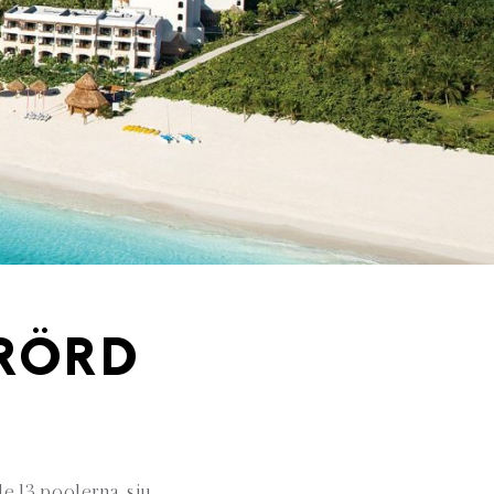
RÖRD
de 13 poolerna, sju