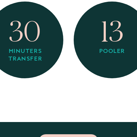
30
13
MINUTERS
POOLER
TRANSFER