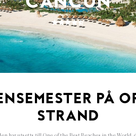
CANCUN
ENSEMESTER PÅ O
STRAND
den har utsetts till One of the Best Beaches in the World, 