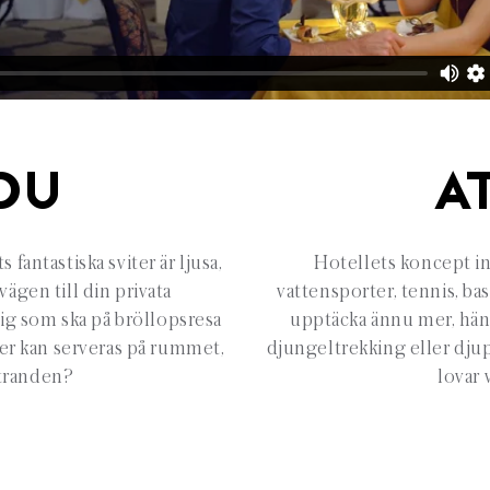
DU
A
antastiska sviter är ljusa,
Hotellets koncept in
vägen till din privata
vattensporter, tennis, bas
dig som ska på bröllopsresa
upptäcka ännu mer, hän
ider kan serveras på rummet,
djungeltrekking eller djuph
stranden?
lovar 