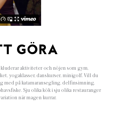
TT GÖRA
kluderar aktiviteter och nöjen som gym,
ket, yogaklasser, danskurser, minigolf. Vill du
g med på katamaransegling, delfinsimning,
avsfiske. Sju olika kök i sju olika restauranger
variation när magen kurrar.