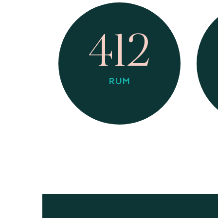
412
RUM