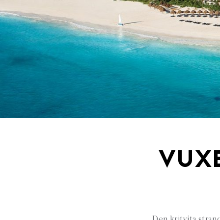
VUX
Den kritvita stran