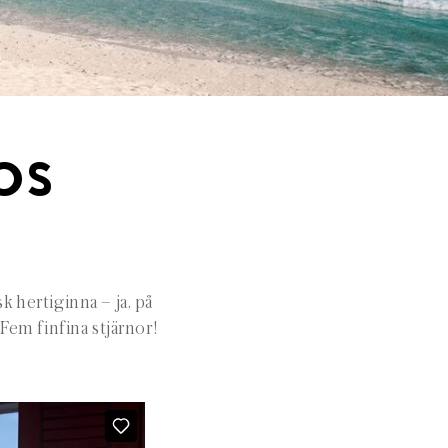
OS
 hertiginna – ja, på
em finfina stjärnor!