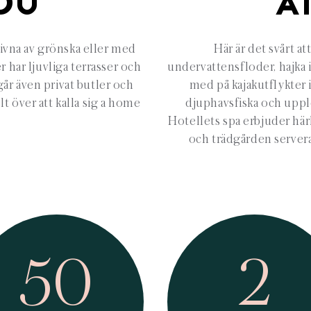
DU
A
mgivna av grönska eller med
Här är det svårt a
er har ljuvliga terrasser och
undervattensfloder, hajka 
går även privat butler och
med på kajakutflykter i
t över att kalla sig a home
djuphavsfiska och upple
Hotellets spa erbjuder hä
och trädgården servera
50
2