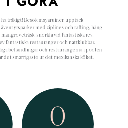
TT GÖRA
tt ha tråkigt! Besök mayaruiner, upptäck
i äventyrsparker med ziplines och rafting, häng
 mangroveträsk, snorkla vid fantastiska rev,
v fantastiska restauranger och nattklubbar.
rliga behandlingar och restaurangerna i poolen
r det smarrigaste ur det mexikanska köket.
0