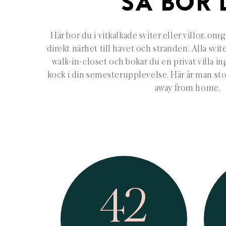
SÅ BOR 
Här bor du i vitkalkade sviter eller villor, o
direkt närhet till havet och stranden. Alla svit
walk-in-closet och bokar du en privat villa in
kock i din semesterupplevelse. Här är man stol
away from home.
42