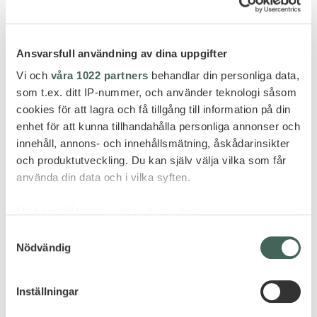
Ansvarsfull användning av dina uppgifter
Vi och
våra 1022 partners
behandlar din personliga data,
som t.ex. ditt IP-nummer, och använder teknologi såsom
cookies för att lagra och få tillgång till information på din
enhet för att kunna tillhandahålla personliga annonser och
innehåll, annons- och innehållsmätning, åskådarinsikter
och produktutveckling. Du kan själv välja vilka som får
använda din data och i vilka syften.
Med din tillåtelse skulle vi även vilja:
Samla in information om din geografiska plats
Samtyckesval
Nödvändig
som kan ha en noggrannhet på upp till flera meter
Identifiera din enhet genom att aktivt skanna den
för specifika kännetecken (fingeravtryck)
Inställningar
Ta reda på mer om hur dina personliga uppgifter