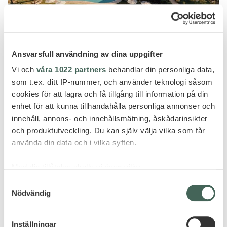
Marbella
Ansvarsfull användning av dina uppgifter
LA ZAMBRA – ”LAST MINUTE” -20%
Vi och
våra 1022 partners
behandlar din personliga data,
som t.ex. ditt IP-nummer, och använder teknologi såsom
cookies för att lagra och få tillgång till information på din
enhet för att kunna tillhandahålla personliga annonser och
innehåll, annons- och innehållsmätning, åskådarinsikter
och produktutveckling. Du kan själv välja vilka som får
använda din data och i vilka syften.
GÖR FÖRFRÅGAN
Med din tillåtelse skulle vi även vilja:
Samla in information om din geografiska plats
Samtyckesval
Nödvändig
som kan ha en noggrannhet på upp till flera meter
Identifiera din enhet genom att aktivt skanna den
för specifika kännetecken (fingeravtryck)
Inställningar