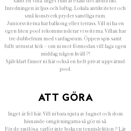
samt en villa. Inget rum är exakt det andra likt.
Inredningen är ljus och luftig. Lokala antikviteter och
små konstverk pryder samtliga rum.
Juniorsviterna har balkong eller terrass. Vill ni ha en
egen liten pool rekommenderar vi sviterna. Villan har
tre dubbelrum med vardagsrum. Öppen spis samt
fullt utrustat kök – om ni mot förmodan vill laga egen
middag någon kväll ?!
Självklart finner ni här också en helt privat uppvärmd
pool.
ATT GÖRA
Inget är fel här. Vill ni bara njuta av lugnet och dom
hisnande omgivningarna så gör ni så.
För de rastlösa, varför inte boka en tennislektion ? Lär