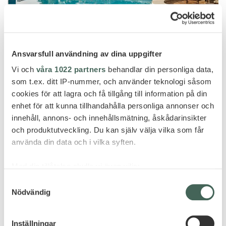
Ansvarsfull användning av dina uppgifter
Mallorca
Vi och
våra 1022 partners
behandlar din personliga data,
BELMOND LA RESIDENCIA
som t.ex. ditt IP-nummer, och använder teknologi såsom
cookies för att lagra och få tillgång till information på din
enhet för att kunna tillhandahålla personliga annonser och
innehåll, annons- och innehållsmätning, åskådarinsikter
och produktutveckling. Du kan själv välja vilka som får
använda din data och i vilka syften.
Med din tillåtelse skulle vi även vilja:
Samla in information om din geografiska plats
Samtyckesval
Nödvändig
som kan ha en noggrannhet på upp till flera meter
Identifiera din enhet genom att aktivt skanna den
för specifika kännetecken (fingeravtryck)
Inställningar