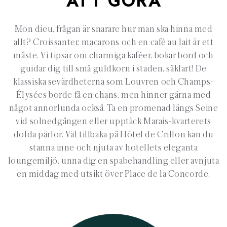
ATT GÖRA
Mon dieu, frågan är snarare hur man ska hinna med
allt? Croissanter, macarons och en café au lait är ett
måste. Vi tipsar om charmiga kaféer, bokar bord och
guidar dig till små guldkorn i staden, såklart! De
klassiska sevärdheterna som Louvren och Champs-
Élysées borde få en chans, men hinner gärna med
något annorlunda också. Ta en promenad längs Seine
vid solnedgången eller upptäck Marais-kvarterets
dolda pärlor. Väl tillbaka på Hôtel de Crillon kan du
stanna inne och njuta av hotellets eleganta
loungemiljö, unna dig en spabehandling eller avnjuta
en middag med utsikt över Place de la Concorde.