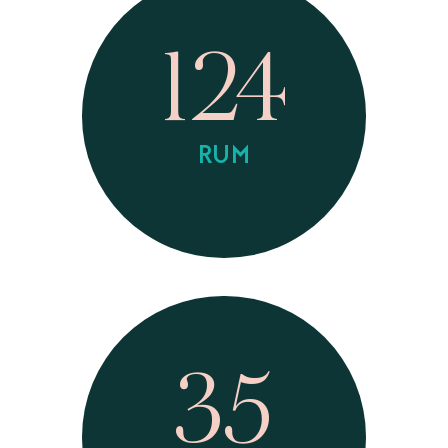
124
RUM
35