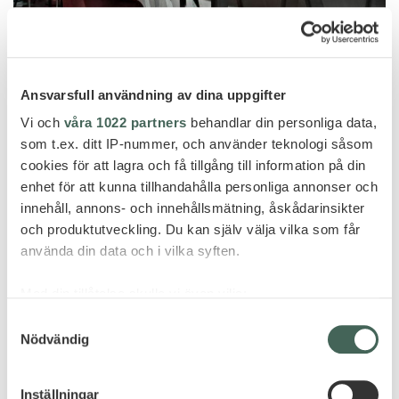
Val Thorens
Ansvarsfull användning av dina uppgifter
ALTAPURA
Vi och
våra 1022 partners
behandlar din personliga data,
som t.ex. ditt IP-nummer, och använder teknologi såsom
cookies för att lagra och få tillgång till information på din
enhet för att kunna tillhandahålla personliga annonser och
innehåll, annons- och innehållsmätning, åskådarinsikter
och produktutveckling. Du kan själv välja vilka som får
använda din data och i vilka syften.
Med din tillåtelse skulle vi även vilja:
Samla in information om din geografiska plats
Samtyckesval
Nödvändig
som kan ha en noggrannhet på upp till flera meter
Identifiera din enhet genom att aktivt skanna den
för specifika kännetecken (fingeravtryck)
Inställningar