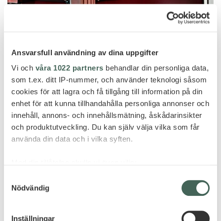
Ansvarsfull användning av dina uppgifter
Vi och
våra 1022 partners
behandlar din personliga data,
som t.ex. ditt IP-nummer, och använder teknologi såsom
cookies för att lagra och få tillgång till information på din
enhet för att kunna tillhandahålla personliga annonser och
innehåll, annons- och innehållsmätning, åskådarinsikter
Val Thorens
och produktutveckling. Du kan själv välja vilka som får
använda din data och i vilka syften.
ALTAPURA
Med din tillåtelse skulle vi även vilja:
Samla in information om din geografiska plats
Samtyckesval
Nödvändig
som kan ha en noggrannhet på upp till flera meter
Identifiera din enhet genom att aktivt skanna den
för specifika kännetecken (fingeravtryck)
Inställningar