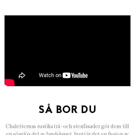
SÅ BOR DU
Chaletternas rustika trä- och stenfasader gör dem till
en sömlös del av landskapet. Inuti är det en fusion av