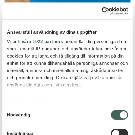
Ansvarsfull användning av dina uppgifter
Vi och
våra 1022 partners
behandlar din personliga data,
som t.ex. ditt IP-nummer, och använder teknologi såsom
cookies för att lagra och få tillgång till information på din
enhet för att kunna tillhandahålla personliga annonser och
innehåll, annons- och innehållsmätning, åskådarinsikter
och produktutveckling. Du kan själv välja vilka som får
använda din data och i vilka syften.
Cap d'Antibes
Med din tillåtelse skulle vi även vilja:
CAP D´ANTIBES BEACH HOTEL
Samla in information om din geografiska plats
Samtyckesval
Nödvändig
som kan ha en noggrannhet på upp till flera meter
Identifiera din enhet genom att aktivt skanna den
för specifika kännetecken (fingeravtryck)
Inställningar