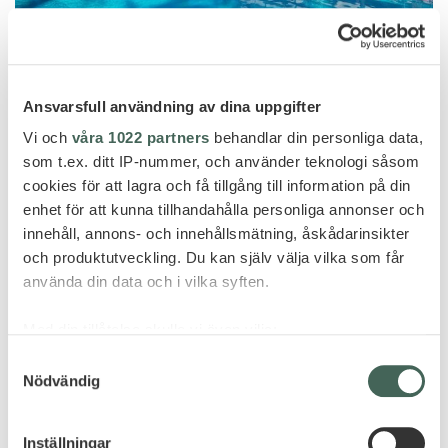
Teneriffa
Ansvarsfull användning av dina uppgifter
Vi och
våra 1022 partners
behandlar din personliga data,
HOTEL BOTÁNICO & THE ORIENTAL
som t.ex. ditt IP-nummer, och använder teknologi såsom
SPA GARDEN
cookies för att lagra och få tillgång till information på din
enhet för att kunna tillhandahålla personliga annonser och
innehåll, annons- och innehållsmätning, åskådarinsikter
och produktutveckling. Du kan själv välja vilka som får
använda din data och i vilka syften.
Med din tillåtelse skulle vi även vilja:
Samla in information om din geografiska plats
Samtyckesval
Nödvändig
som kan ha en noggrannhet på upp till flera meter
Identifiera din enhet genom att aktivt skanna den
för specifika kännetecken (fingeravtryck)
Inställningar