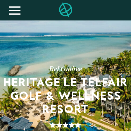
Bel Ombre
HERITAGE LE TELFAIR
GOLF & WELLNESS
RESORT