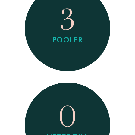
3
POOLER
0