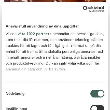
Ansvarsfull användning av dina uppgifter
Vi och
våra 1022 partners
behandlar din personliga data,
som t.ex. ditt IP-nummer, och använder teknologi såsom
cookies för att lagra och få tillgång till information på din
enhet för att kunna tillhandahålla personliga annonser och
innehåll, annons- och innehållsmätning, åskådarinsikter
och produktutveckling. Du kan själv välja vilka som får
använda din data och i vilka syften.
ERBJUDANDEN - MAURITIUS
Med din tillåtelse skulle vi även vilja:
Samla in information om din geografiska plats
Samtyckesval
Nödvändig
som kan ha en noggrannhet på upp till flera meter
ERBJUDANDE
Identifiera din enhet genom att aktivt skanna den
Pris från 44 995 kr per person
för specifika kännetecken (fingeravtryck)
Inställningar