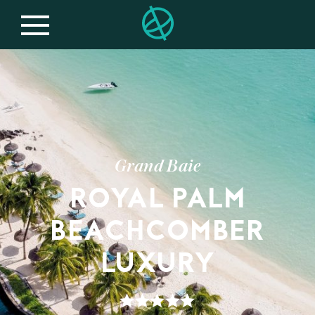
Grand Baie
ROYAL PALM
BEACHCOMBER
LUXURY