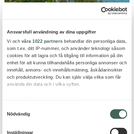
Ansvarsfull användning av dina uppgifter
Vi och
våra 1022 partners
behandlar din personliga data,
som t.ex. ditt IP-nummer, och använder teknologi såsom
cookies för att lagra och få tillgång till information på din
enhet för att kunna tillhandahålla personliga annonser och
Grand Baie
innehåll, annons- och innehållsmätning, åskådarinsikter
och produktutveckling. Du kan själv välja vilka som får
CANONNIER BEACHCOMBER GOLF
använda din data och i vilka syften.
RESORT & SPA
Med din tillåtelse skulle vi även vilja:
Samla in information om din geografiska plats
Samtyckesval
Nödvändig
som kan ha en noggrannhet på upp till flera meter
Identifiera din enhet genom att aktivt skanna den
för specifika kännetecken (fingeravtryck)
Inställningar